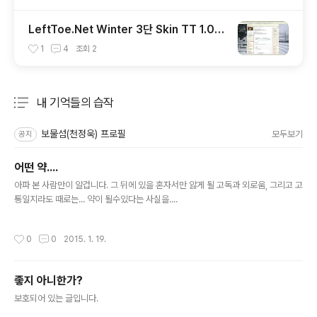
LeftToe.Net Winter 3단 Skin TT 1.0.6
* 버전용
1
4
조회
2
내 기억들의 습작
분류 전체보기
주요 글 목록
보물섬(천정욱) 프로필
모두보기
공지
어떤 약....
글 내용
아파 본 사람만이 알겁니다. 그 뒤에 있을 혼자서만 앓게 될 고독과 외로움, 그리고 고
통일지라도 때로는... 약이 될수있다는 사실을....
작성시간
0
0
2015. 1. 19.
좋지 아니한가?
글 내용
보호되어 있는 글입니다.