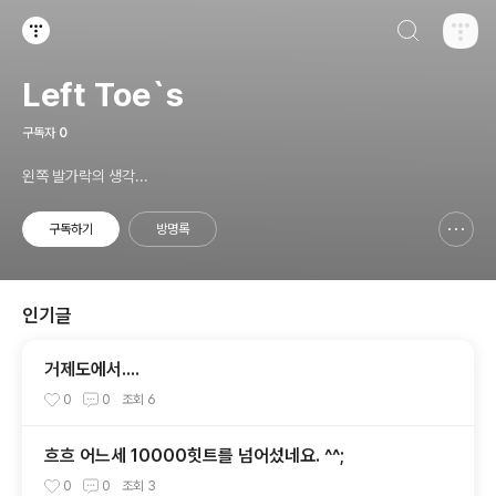
검색하기
티스토리
Left Toe`s
구독자
0
왼쪽 발가락의 생각...
구독하기
방명록
신고하기 레이어
열기
인기글
거제도에서....
0
0
조회
6
흐흐 어느세 10000힛트를 넘어섰네요. ^^;
0
0
조회
3