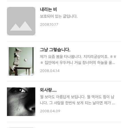
네요. 요즘 우리집은 어수선하다고 해야 되나? 그
볼수 있는 시간도 가지지 못한 채 죽어 간다는 것
렇습니다. 여동생 녀석이 시집을 간다고 난리군요.
이.... 죽음을 맞이 하기전에 얼마나 자신이 그동안
내리는 비
그런데 저는 왜 이렇게 소외감이 생기는 건지 모르
열심히 살아왔는지... 내 마음속에 욕심된 공간과
보호되어 있는 글입니다.
겠어요. 금전적으로 필요할때만 날 찾고... 가족이
후회되는 공간...
란 울타리안에서 나는 어떤 존재인지 궁금합니다
2008.10.17
그냥 얹혀사는 존재인지 아니면 이름만 형제,가족
일 뿐인지.... 아마두 저는 이름만 가족이고 형제
일뿐 얹혀사는 존재 인가봅니다. 뭐 이해는 충분히
가지만.... 형제들 결혼식에도 단한번도 참석하지
그냥 그렇습니다.
못하고 어쩌다 한번 있는 가족회식 자리에도 저는
제가 요즘 봄을 타나봅니다. 지지리궁상이죠. ㅎㅎ
그저 집만 지키고 있을뿐. ..
ㅎ 집안에서 우두커니 거실 창너머의 하늘을 올려
다 보면 어쩜 그렇게도 변화가 심한지 맑은 하늘이
2008.04.14
였다가 또 어느땐 우중충한 하늘이였다가 그럴때
마다 제 마음도 갈피를 못잡고 양 어께에 뭔가를
잔뜩 짊어지고 있는 사람처럼 무겁고 어쩔땐 눈물
외사랑....
도 나오더군요. 정말 지지리궁상이라고 하실지도
뭘 보아도 아름답게 보입니다. 뭘 먹어도 힘이 납
모르겠지만 사실 조금 많이 외롭다는 생각이 듭니
니다. 그 사람을 한번씩 보게 되는 날이면 제가 이
다. 아니 조금은 아닐것 같네요. 곁에 가족들이 있
렇게 행복하게 살고 있다는 것을 알아가게 됩니다.
는데 뭐가 외롭냐고 물어보실수도 있겠지만 제 가
2008.04.09
한땐 그랬던것 같아요. 그렇게 한번만 봐도 다 좋
족들도 그냥 가족들일 뿐이지 제 속에 있는 마음을
게 보이는.... 하지만 이젠... 차츰 차츰 조금씩 조
어떻게 알겠어요? 하루 하루 살기도 바쁜데 말입
금씩 지워야 하는가 봅니다. 그래야 될것 같거든