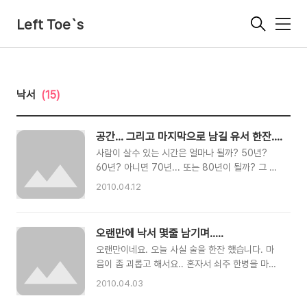
Left Toe`s
메
뉴
낙서
(15)
공간... 그리고 마지막으로 남길 유서 한잔....
사람이 살수 있는 시간은 얼마나 될까? 50년?
60년? 아니면 70년... 또는 80년이 될까? 그 시
간적 여유가 길거나 아니면 짧거나 사실 난...죽는
2010.04.12
다는 것에 그렇게 두렵다거나 하지는 않는다. 어찌
피 사람은 죽음을 가까이에 두고 살아야하니까. 다
만 그 죽음을 맞이 하면서 겪는 고통들이 두렵고
오랜만에 낙서 몇줄 남기며.....
무서울뿐일꺼라 생각이 든다. 자살을 하는 사람들,
오랜만이네요. 오늘 사실 술을 한잔 했습니다. 마
병에 걸려 죽음을 기다리는 사람들, 또는 사고로
음이 좀 괴롭고 해서요.. 혼자서 쇠주 한병을 마셨
죽은 이들.... 그런 사람들은 얼마나 힘들고 고통스
는데도 잠이 오질 않네요 그동안 심적으로 많이 우
러웠을까? 하지만 참 바보스러운 일이다. 자신에
2010.04.03
울하고 힘들어서 그런지 요즘 자꾸 술만 마시게 되
게 이렇게 쉽게 죽어도 되는 것인지 한번쯤 되돌아