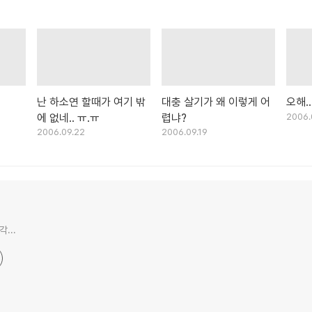
난 하소연 할때가 여기 밖
대충 살기가 왜 이렇게 어
오해...
에 없네.. ㅠ.ㅠ
렵냐?
2006.
2006.09.22
2006.09.19
...