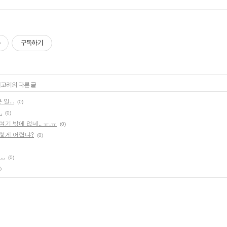
구독하기
테고리의 다른 글
일...
(0)
.
(0)
기 밖에 없네.. ㅠ.ㅠ
(0)
이렇게 어렵냐?
(0)
..
(0)
)