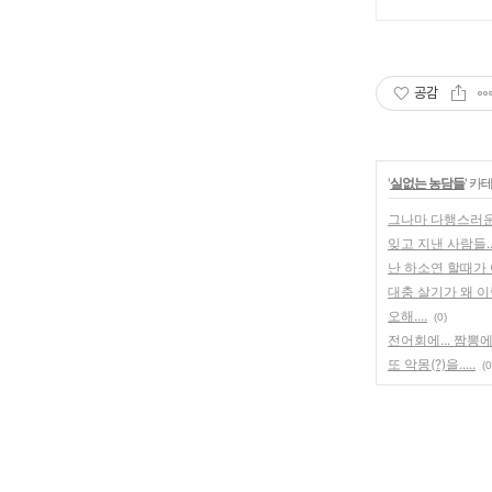
공감
'
실없는 농담들
' 카
그나마 다행스러운 
잊고 지낸 사람들..
난 하소연 할때가 여
대충 살기가 왜 
오해....
(0)
전어회에... 짬뽕에.
또 악몽(?)을.....
(0