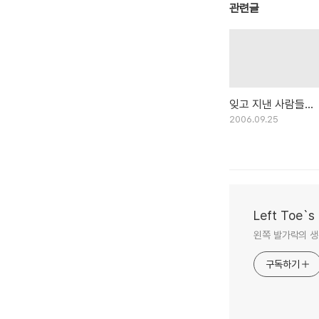
관련글
잊고 지낸 사람들...
2006.09.25
Left Toe`s
왼쪽 발가락의 생각
구독하기