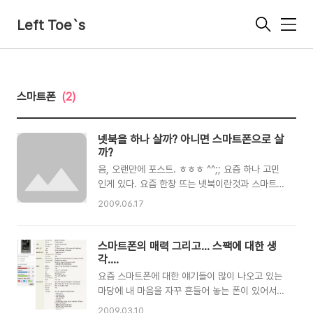
Left Toe`s
메
뉴
스마트폰
(2)
넷북을 하나 살까? 아니면 스마트폰으로 살
까?
음, 오랜만에 포스트. ㅎㅎㅎ ^^;; 요즘 하나 고민
인게 있다. 요즘 한창 뜨는 넷북이란것과 스마트폰
이라는것 중에 여러갈래로 저울질 중이라.. 고민이
2009.06.17
다. 넷북은 말 그대로 들고 다니면서 인터넷이나
문서 작업등 아주 간단한 것들을 할수 있는 실로
가벼운 노트북이라고 할수 있지만 노트북이라고
스마트폰의 매력 그리고... 스팩에 대한 생
하기에는 좀 CPU가 많이 딸린다는 것이다. 그도
각....
그럴것이 넷북에 들어간 CPU는 초절전형이라 포
요즘 스마트폰에 대한 얘기들이 많이 나오고 있는
토샵같은 덩치큰 어플리케이션은 재대로 돌리기가
마당에 내 마음을 자꾸 흔들어 놓는 폰이 있어서
버겨운 CPU 이다. 아톰이란 CPU가 원래 그렇고
스마트폰에 대한 생각들을 한번 해볼까 한다. 4월
2009.03.10