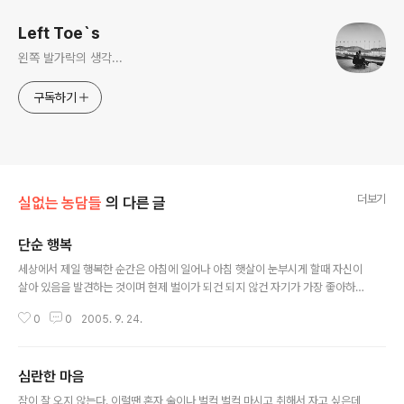
Left Toe`s
왼쪽 발가락의 생각...
구독하기
더보기
실없는 농담들
의 다른 글
단순 행복
글 내용
세상에서 제일 행복한 순간은 아침에 일어나 아침 햇살이 눈부시게 할때 자신이
살아 있음을 발견하는 것이며 현제 벌이가 되건 되지 않건 자기가 가장 좋아하
는 것들을 하는것이고 마음속에 생각하고 느낄수 있는 사랑하는 사람이 있다는
0
0
2005. 9. 24.
것이다. 그게 내가 가장 행복하게 살 일들이다.
심란한 마음
글 내용
잠이 잘 오지 않는다. 이럴땐 혼자 술이나 벌컥 벌컥 마시고 취해서 자고 싶은데