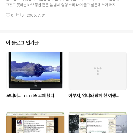
그것도 못하는 바보 등신 같은 놈 밤세 엉엉 소리 내어 울고 싶은데 누가 깨지나
않을까 눈물만 뚝뚝 베개를 다 졌게 하는 놈 나 자신도 내가 바보 같아서 하고싶
0
0
2005. 7. 31.
은 말 재대로 할수 없어 그냥 꾹꾹 눌러 참아내는 놈 무조건 이해 하라는 말에 피
멍든 가슴 들춰 내지도 못하는 참 안되고 불쌍하고 한심스런 놈이 모니터 앞에
앉아 있다. ㅠ.ㅠ
이 블로그 인기글
모니터.... ㅠ.ㅠ 또 교체 했다.
아부지, 엄니와 함께 한 여행....