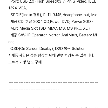
· Port: USB 2.0 (High SpeedX3)7-Pin S-Video, IEEE
1394, VGA,
SPDIF(line in 겸용), RJ11, RJ45,Headphone-out, Mic
· 제공 CD: 한글 2004 CD,Power DVD, Power 2GO ·
Multi Media Slot (SD, MMC, MS, MS PRO, XD)
· 제공 S/W: IP Operator, Norton Anti Virus, Battery Mi
ser,
OSD(On Screen Display), D2D 복구 Solution
* 제품 사양은 성능 향상을 위해 일부 변경될 수 있습니다.
노트북 가방 별도 구매
-----------------------------------------------------
------------------------------