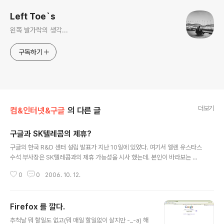
Left Toe`s
왼쪽 발가락의 생각...
구독하기
더보기
컴&인터넷&구글
의 다른 글
구글과 SK텔레콤의 제휴?
글 내용
구글의 한국 R&D 센터 설립 발표가 지난 10일에 있었다. 여기서 엘렌 유스타스
수석 부사장은 SK텔레콤과의 제휴 가능성을 시사 했는데. 본인이 바라보는 시
각에서는 좀 걱정스런 부분이 든다. 네이버와 다음 같이 우리나라 토종 포털들
0
0
2006. 10. 12.
사이에서 SK텔레콤과 제휴 한다고 해서 과연 누리꾼들의 이목을 집중 시킬수가
있을까?? 더구나 SK텔레콤의 자사에서 운영하는 네이트라는 포털 싸이트도 보
유하고 있는 마당에.... 만약 SK텔레콤과 제휴 한다고 가정하면 서로가 서로에
Firefox 를 깔다.
게 잠깐의 도움이야 되겠지만 그리 오래가지는 못할것 같다는 생각이 든다. 누
글 내용
리꾼들 역시 보는 눈들이 갈수록 고급화가 되어 있어서 뭔가 눈에 띄일만한 서
추척날 뭐 할일도 없고(뭐 매일 할일없이 살지만 -_-a) 해