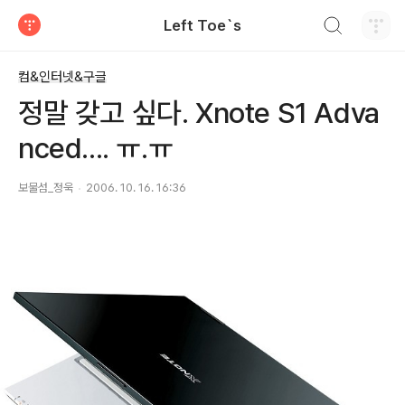
검색하기
Left Toe`s
티스토리
컴&인터넷&구글
정말 갖고 싶다. Xnote S1 Adva
nced.... ㅠ.ㅠ
보물섬_정욱
2006. 10. 16. 16:36