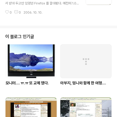
비스가 나오지 않는 이상. 구글의 행복은 그리 오래 가지 않을 것으로 보인다. 뭐
서 받아 두고만 있었던 Firefox 를 깔아봤다. 예전에 1.0
물론 SK텔레콤..
일때 한번 깔아보고 호환성 문제로 확 지워 버렸던 기억이
0
0
2006. 10. 10.
있던지라 별 기대는 없이 깔았지. 뭐 특별히 인터페이스가
많이 달라진게 없구만. 근데 여기저기 싸이트로 이동하다
보니 보기 보단 호환성면에서 많이 향상 되어 보이는군. 거
기다 특이하게 스킨 기능까지 있고.... -_-a Firefox 는 원
래 익스플로러 보다는 자원을 적게 먹고 로딩 속도도 빨라
이 블로그 인기글
서 소위 파워 유저들에겐 인정을 받고 있는 웹브라우저이
다. 모질라의 오픈 소스로 만들어진 탓에 거대 공룡 익스플
로러에는 아직 못미치나 웹표준만 잘 따라준다면 큰 문제
없이 사용 해볼만한 브라우저 인것 같다. 특히 텝기능은 정
말 유용하다..
모니터.... ㅠ.ㅠ 또 교체 했다.
아부지, 엄니와 함께 한 여행....