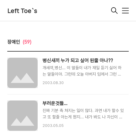
Left Toe`s
메
뉴
장애인
(59)
병신새끼 누가 되고 싶어 된줄 아나??
개새끼,병신... 이 말들이 내가 재일 듣기 싫어 하
는 말들이야. 그런데 오늘 아버지 입에서 그런 소
리를 듣고나니 화가 치미더군, 억울하고 분해서 몇
2003.08.30
십년만에 어린 아이처럼 엉엉 울어버렸지. 젠장..
아무리 일이 잘 안되고 짜증이 난다구.. 얼떨결에
그런 말이 나왔겠지만... 불구인 자식놈 버졋이 듣
부러운것들...
는데서 그런 소리 해대시니 어렵구 어려운 아버지
진짜 기분 축 쳐지는 일이 많다. 과연 내가 할수 있
라도 화가 나는건 어쩔수 없더군. 집안 구석에 처
고 또 할줄 아는게 뭔지... 내가 봐도 나 자신이 한
박혀 밥이나 축내고 있는 놈.. 울화통 치미시기도
심스럽고 비참 할때가 많다. 내 친구들을 볼때면...
하겠지만... 입장 바꿔 생각해 봐... 아버지가 장애
2003.05.05
항상.. 부러울때가 많은게 사실이다.. 늘 나와 같이
를 가졌다면 이런 말 듣고 평정심이 유지 될까? 내