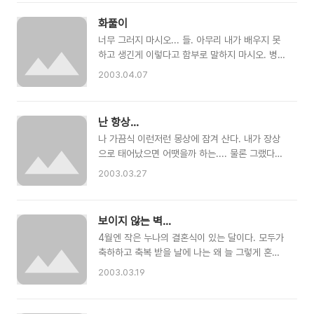
술을 마시고 웃고 떠들고 해도.. 그 녀석들이 가진
마음도 여러모로 불편하고 답답하다는걸 모르시는
자유로움,생각, 모습들이 난 그 녀석들과 있을땐
것 같더군. 불구자.. 평생 불구자... 이런 말을 평생
화풀이
뭔가 하나 빠진듯한 느낌이 드는건 내가 혹여 나에
을 꼬리표처럼 달고 살아야 하는 나는 좋아서 이러
너무 그러지 마시오... 들. 아무리 내가 배우지 못
게 깊은 피해 의식을 느끼고 있는건지도 모를 일이
고 있냐구..,..
하고 생긴게 이렇다고 함부로 말하지 마시오. 병신
다. ............. 속 시원히 속에 있고 없는 말들 털어
이 되고 싶어서 병신이 된게 아니라오. 나에게도
놓을수 있는 친구 하나 가까이 있었음 좋겠다. 이
2003.04.07
인격이란게 있고 자존심이란것도 있소. 하고 싶은
럴땐 술이라도 몇잔 마셔야 되는데....쩝...
말이 있어도 그저 마음속으로 꾹 눌러 참는 나를
당신네들이 알기나 하겠소.. 나는 입어보고 싶은것
난 항상...
도 못입고 하고 싶은것도 못하는 병신이지만... 나
나 가끔식 이런저런 몽상에 잠겨 산다. 내가 장상
는 당신네들 보다 더 떳떳하게 살것이오. 아무리
으로 태어났으면 어땟을까 하는.... 물론 그랬다
내가 가진것이 없어서 거리로 내몰린다고 해도 아
면..... 대학도 졸업 했을테고 무엇보다 일상속에
니 당신네들이 손가락질 한대도 나는 어느 누구한
2003.03.27
묻혀 사는 셀러리맨이나 아니면 번듯한 사업을 하
테도 꿀리지 않게 살것이오. 너무 그러지 마시오.
는 경영자가 되어 있을꺼고.. 시간나면 차를 몰고
병신이 되고 싶어 된것이 아니라오.
여기 저기 혼자 여행도 다녔을것 같다. 상상속이지
보이지 않는 벽...
만.. 나는 그저 상상속에서만 이렇게 대리 만족을
4월엔 작은 누나의 결혼식이 있는 달이다. 모두가
느끼는건지도 모르겠다. 언제부터인가 내가 유치
축하하고 축복 받을 날에 나는 왜 늘 그렇게 혼자
하게 살아왔다는것에 후회가 되기도 한다. 현실과
여야만 하는지 큰 누나 결혼식때도 그랬지만 이번
상상속에서의 나는 엄연히 다르다는걸 모르면서
2003.03.19
에도 나는 그냥 집에 있어야 하는 모양인갑다. 가
말이다.
족 모임에라곤 단 한번도 참석하지도 못했었는데
이번에도 어김없이 또 혼자 남게 되는것 같다. 정